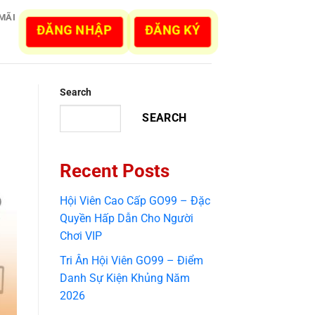
MÃI
ĐĂNG NHẬP
ĐĂNG KÝ
Search
SEARCH
Recent Posts
Hội Viên Cao Cấp GO99 – Đặc
Quyền Hấp Dẫn Cho Người
Chơi VIP
Tri Ân Hội Viên GO99 – Điểm
Danh Sự Kiện Khủng Năm
2026