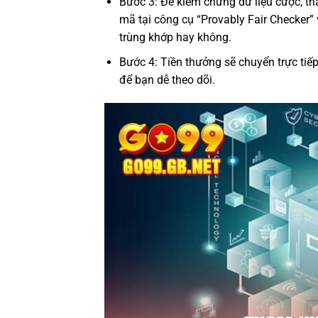
Bước 3: Để kiểm chứng dữ liệu cược, t
mã tại công cụ “Provably Fair Checker” v
trùng khớp hay không.
Bước 4: Tiền thưởng sẽ chuyển trực tiếp
để bạn dễ theo dõi.