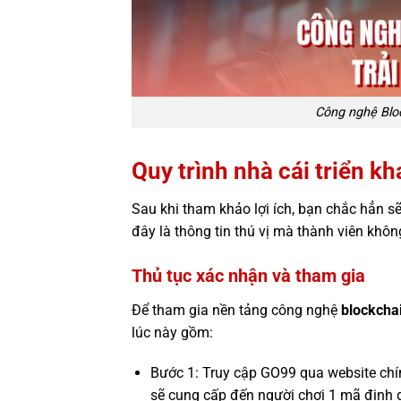
Công nghệ Blo
Quy trình nhà cái triển 
Sau khi tham khảo lợi ích, bạn chắc hẳn sẽ
đây là thông tin thú vị mà thành viên khôn
Thủ tục xác nhận và tham gia
Để tham gia nền tảng công nghệ
blockcha
lúc này gồm:
Bước 1: Truy cập GO99 qua website chín
sẽ cung cấp đến người chơi 1 mã định d