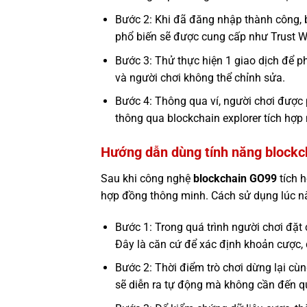
Bước 2: Khi đã đăng nhập thành công, bạ
phổ biến sẽ được cung cấp như Trust W
Bước 3: Thử thực hiện 1 giao dịch để ph
và người chơi không thể chỉnh sửa.
Bước 4: Thông qua ví, người chơi được p
thông qua blockchain explorer tích hợp 
Hướng dẫn dùng tính năng block
Sau khi công nghệ
blockchain GO99
tích 
hợp đồng thông minh. Cách sử dụng lúc n
Bước 1: Trong quá trình người chơi đặt
Đây là căn cứ để xác định khoản cược, đ
Bước 2: Thời điểm trò chơi dừng lại cùn
sẽ diễn ra tự động mà không cần đến quả