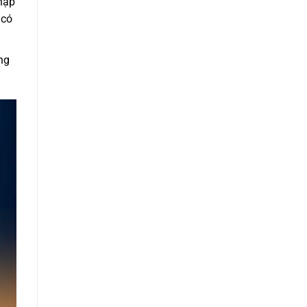
hập
 có
ng