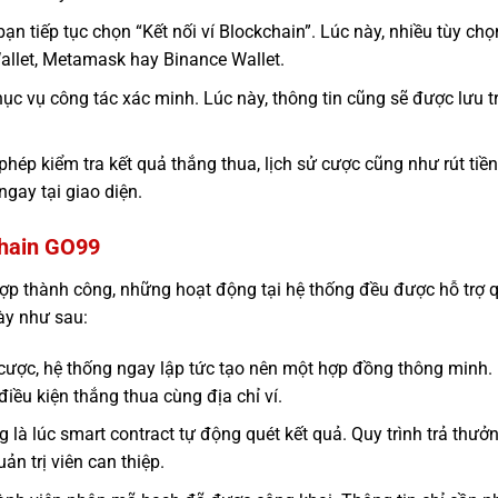
n tiếp tục chọn “Kết nối ví Blockchain”. Lúc này, nhiều tùy chọ
allet, Metamask hay Binance Wallet.
ục vụ công tác xác minh. Lúc này, thông tin cũng sẽ được lưu t
hép kiểm tra kết quả thắng thua, lịch sử cược cũng như rút tiền
ngay tại giao diện.
chain GO99
hợp thành công, những hoạt động tại hệ thống đều được hỗ trợ 
ày như sau:
 cược, hệ thống ngay lập tức tạo nên một hợp đồng thông minh.
iều kiện thắng thua cùng địa chỉ ví.
g là lúc smart contract tự động quét kết quả. Quy trình trả thưở
n trị viên can thiệp.