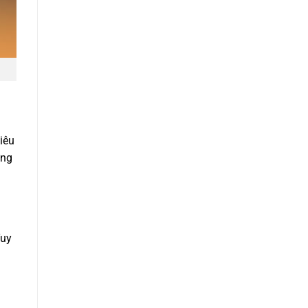
iêu
ứng
Tuy