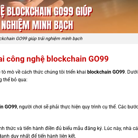
ckchain GO99 giúp trải nghiệm minh bạch
khai công nghệ blockchain GO99
 tò mò về cách thức chúng tôi triển khai
blockchain GO99
. Dưới
g thể bỏ qua:
in GO99
, người chơi sẽ phải thực hiện quy trình cụ thể. Các bướ
h thức và tiến hành điền đủ biểu mẫu đăng ký. Lúc này, nhà cá
anh duy nhất để tiến hành liên kết.