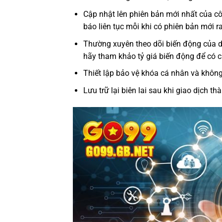
Cập nhật lên phiên bản mới nhất của cô
báo liên tục mỗi khi có phiên bản mới r
Thường xuyên theo dõi biến động của d
hãy tham khảo tỷ giá biến động để có c
Thiết lập bảo vệ khóa cá nhân và không 
Lưu trữ lại biên lai sau khi giao dịch t