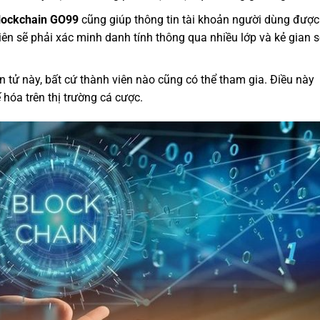
lockchain GO99
cũng giúp thông tin tài khoản người dùng được
viên sẽ phải xác minh danh tính thông qua nhiều lớp và kẻ gian s
ện tử này, bất cứ thành viên nào cũng có thể tham gia. Điều này
 hóa trên thị trường cá cược.