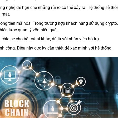
ng nghệ để hạn chế những rủi ro có thể xảy ra. Hệ thống sẽ thô
a mắt.
òng tiền mã hóa. Trong trường hợp khách hàng sử dụng crypto,
hiến lược quản lý vốn hiệu quả.
chia sẻ cho bất cứ ai khác, dù là với nhân viên hỗ trợ.
hành công. Điều này cực kỳ cần thiết để xác minh với hệ thống.