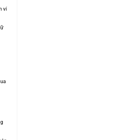
n ví
rữ
qua
ng