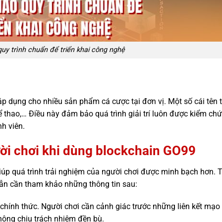
uy trình chuẩn để triển khai công nghệ
p dụng cho nhiều sản phẩm cá cược tại đơn vị. Một số cái tên t
ể thao,… Điều này đảm bảo quá trình giải trí luôn được kiểm ch
h viên.
ời chơi khi dùng blockchain GO99
úp quá trình trải nghiệm của người chơi được minh bạch hơn. 
 vẫn cần tham khảo những thông tin sau:
 chính thức. Người chơi cần cảnh giác trước những liên kết mạo
không chịu trách nhiệm đền bù.