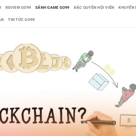
Ủ
REVIEW GO99
SẢNH GAME GO99
ĐẶC QUYỀN HỘI VIÊN
KHUYẾN 
ẪN
TIN TỨC GO99