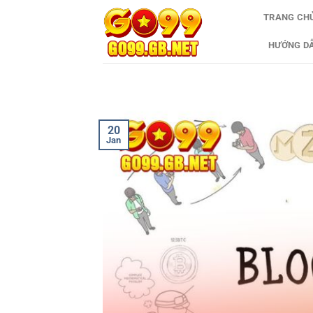
Skip
TRANG CH
to
content
HƯỚNG D
20
Jan