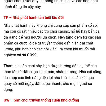
người chơi. Dưới đây là thông tin chi tiết về các nhà phát
hành đáng tin cậy này.
TP – Nhà phát hành tên tuổi lâu đời
Nhà phát hành này không chỉ cung cấp sản phẩm xổ số,
mà còn có rất nhiều các trò chơi casino, nổ hũ hay bắn cá
đa dạng để mọi người lựa chọn. Nền tảng đem tới các sản
phẩm cá cược lô đề từ truyền thống đến hiện đại chất
lượng, phù hợp cho các hội viên lựa chọn khi muốn trải
nghiệm
xổ số GO99
.
Tham gia sân chơi này, bạn được hướng dẫn cụ thể các
thao tác từ đặt cược, tính toán, nhận thưởng. Nhà cái cũng
tích hợp các tính năng tiện lợi như hiển thị sẵn kết quả
quay số mỗi ngày, đặt cược nhanh, cho mọi người sử
dụng.
GW – Sân chơi truyền thống cuốn khó cưỡng