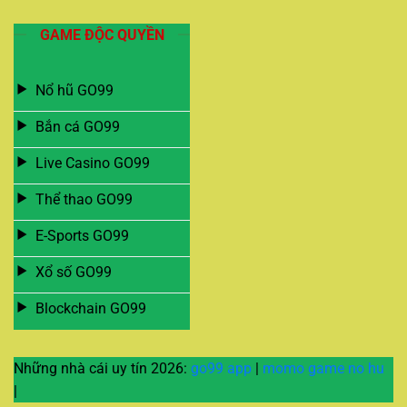
GAME ĐỘC QUYỀN
Nổ hũ GO99
Bắn cá GO99
Live Casino GO99
Thể thao GO99
E-Sports GO99
Xổ số GO99
Blockchain GO99
Những nhà cái uy tín 2026:
go99 app
|
momo game no hu
|