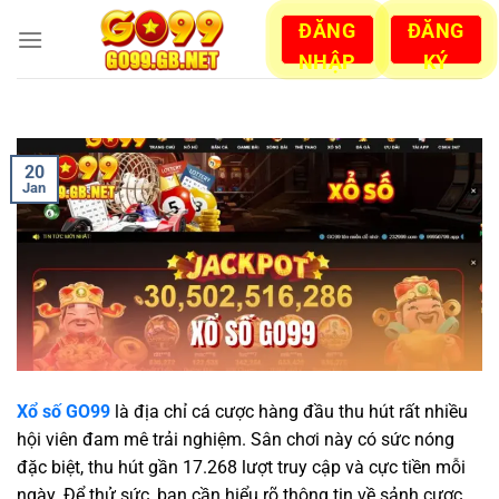
Skip
ĐĂNG
ĐĂNG
to
NHẬP
KÝ
content
20
Jan
Xổ số GO99
là địa chỉ cá cược hàng đầu thu hút rất nhiều
hội viên đam mê trải nghiệm. Sân chơi này có sức nóng
đặc biệt, thu hút gần 17.268 lượt truy cập và cực tiền mỗi
ngày. Để thử sức, bạn cần hiểu rõ thông tin về sảnh cược