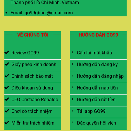
Thành phố Hồ Chí Minh, Vietnam
Email:
go99gbnet@gmail.com
VỀ CHÚNG TÔI
HƯỚNG DẪN GO99
Review GO99
Cấp lại mật khẩu
Giấy phép kinh doanh
Hướng dẫn đăng ký
Chính sách bảo mật
Hướng dẫn đăng nhập
Điều khoản sử dụng
Hướng dẫn nạp tiền
CEO Cristiano Ronaldo
Hướng dẫn rút tiền
Chơi có trách nhiệm
Tải app GO99
Miễn trừ trách nhiệm
Đặc quyền hội viên