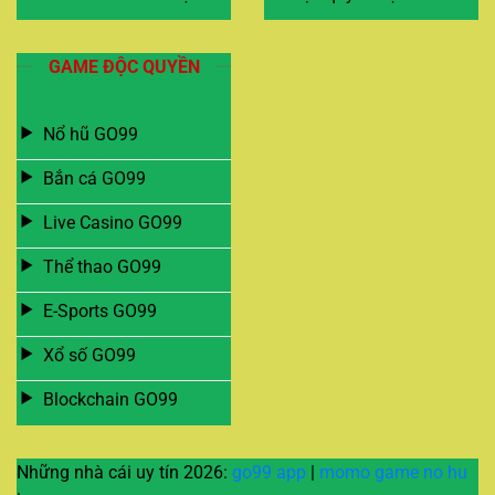
GAME ĐỘC QUYỀN
Nổ hũ GO99
Bắn cá GO99
Live Casino GO99
Thể thao GO99
E-Sports GO99
Xổ số GO99
Blockchain GO99
Những nhà cái uy tín 2026:
go99 app
|
momo game no hu