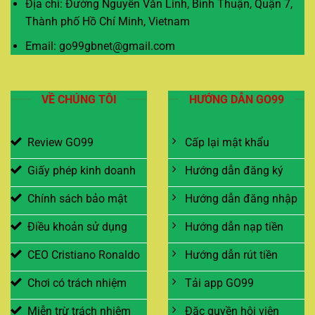
Địa chỉ: Đường Nguyễn Văn Linh, Bình Thuận, Quận 7,
Thành phố Hồ Chí Minh, Vietnam
Email:
go99gbnet@gmail.com
VỀ CHÚNG TÔI
HƯỚNG DẪN GO99
Review GO99
Cấp lại mật khẩu
Giấy phép kinh doanh
Hướng dẫn đăng ký
Chính sách bảo mật
Hướng dẫn đăng nhập
Điều khoản sử dụng
Hướng dẫn nạp tiền
CEO Cristiano Ronaldo
Hướng dẫn rút tiền
Chơi có trách nhiệm
Tải app GO99
Miễn trừ trách nhiệm
Đặc quyền hội viên