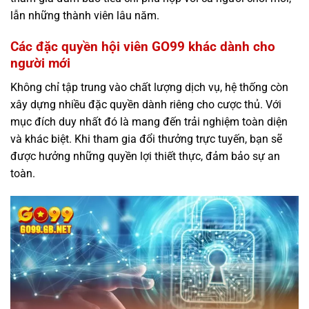
lẫn những thành viên lâu năm.
Các đặc quyền hội viên GO99 khác dành cho
người mới
Không chỉ tập trung vào chất lượng dịch vụ, hệ thống còn
xây dựng nhiều đặc quyền dành riêng cho cược thủ. Với
mục đích duy nhất đó là mang đến trải nghiệm toàn diện
và khác biệt. Khi tham gia đổi thưởng trực tuyến, bạn sẽ
được hưởng những quyền lợi thiết thực, đảm bảo sự an
toàn.