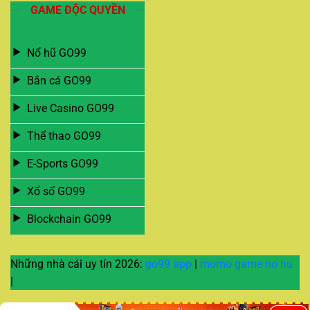
GAME ĐỘC QUYỀN
Nổ hũ GO99
Bắn cá GO99
Live Casino GO99
Thể thao GO99
E-Sports GO99
Xổ số GO99
Blockchain GO99
Những nhà cái uy tín 2026:
go99 app
|
momo game no hu
|