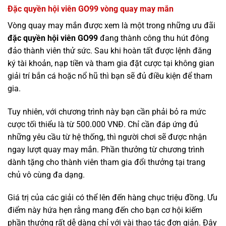
Đặc quyền hội viên GO99 vòng quay may mắn
Vòng quay may mắn được xem là một trong những ưu đãi
đặc quyền hội viên GO99
đang
thành công thu hút đông
đảo thành viên thử sức. Sau khi hoàn tất được lệnh đăng
ký tài khoản, nạp tiền và tham gia đặt cược tại không gian
giải trí bắn cá hoặc nổ hũ thì bạn sẽ đủ điều kiện để tham
gia.
Tuy nhiên, với chương trình này bạn cần phải bỏ ra mức
cược tối thiểu là từ 500.000 VNĐ. Chỉ cần đáp ứng đủ
những yêu cầu từ hệ thống, thì người chơi sẽ được nhận
ngay lượt quay may mắn. Phần thưởng từ chương trình
dành tặng cho thành viên tham gia đổi thưởng tại trang
chủ vô cùng đa dạng.
Giá trị của các giải có thể lên đến hàng chục triệu đồng. Ưu
điểm này hứa hẹn rằng mang đến cho bạn cơ hội kiếm
phần thưởng rất dễ dàng chỉ với vài thao tác đơn giản. Đây