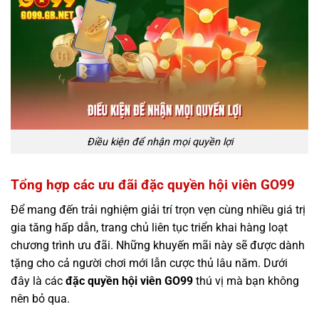
Điều kiện để nhận mọi quyền lợi
Tổng hợp các ưu đãi đặc quyền hội viên GO99
Để mang đến trải nghiệm giải trí trọn vẹn cùng nhiều giá trị
gia tăng hấp dẫn, trang chủ liên tục triển khai hàng loạt
chương trình ưu đãi. Những khuyến mãi này sẽ được dành
tặng cho cả người chơi mới lẫn cược thủ lâu năm. Dưới
đây là các
đặc quyền hội viên GO99
thú vị mà bạn không
nên bỏ qua.