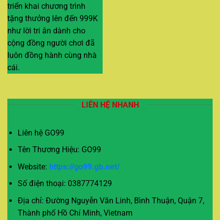
triển khai chương trình
tặng thưởng lên đến 999K
như lời tri ân dành cho
cộng đồng người chơi đã
luôn đồng hành cùng nhà
cái.
LIÊN HỆ NHANH
Liên hệ GO99
Tên Thương Hiệu: GO99
Website:
https://go99.gb.net/
Số điện thoại: 0387774129
Địa chỉ: Đường Nguyễn Văn Linh, Bình Thuận, Quận 7,
Thành phố Hồ Chí Minh, Vietnam