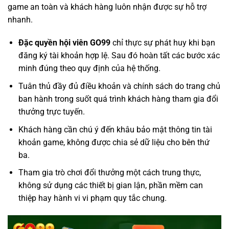
game an toàn và khách hàng luôn nhận được sự hỗ trợ
nhanh.
Đặc quyền hội viên GO99
chỉ thực sự phát huy khi bạn
đăng ký tài khoản hợp lệ. Sau đó hoàn tất các bước xác
minh đúng theo quy định của hệ thống.
Tuân thủ đầy đủ điều khoản và chính sách do trang chủ
ban hành trong suốt quá trình khách hàng tham gia đổi
thưởng trực tuyến.
Khách hàng cần chú ý đến khâu bảo mật thông tin tài
khoản game, không được chia sẻ dữ liệu cho bên thứ
ba.
Tham gia trò chơi đổi thưởng một cách trung thực,
không sử dụng các thiết bị gian lận, phần mềm can
thiệp hay hành vi vi phạm quy tắc chung.