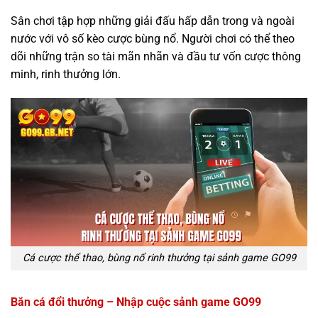
Sân chơi tập hợp những giải đấu hấp dẫn trong và ngoài
nước với vô số kèo cược bùng nổ. Người chơi có thể theo
dõi những trận so tài mãn nhãn và đầu tư vốn cược thông
minh, rinh thưởng lớn.
Cá cược thể thao, bùng nổ rinh thưởng tại sảnh game GO99
Bắn cá đổi thưởng – Nhập cuộc sảnh game GO99