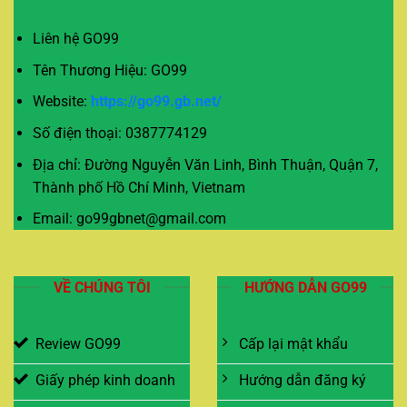
Liên hệ GO99
Tên Thương Hiệu: GO99
Website:
https://go99.gb.net/
Số điện thoại: 0387774129
Địa chỉ: Đường Nguyễn Văn Linh, Bình Thuận, Quận 7,
Thành phố Hồ Chí Minh, Vietnam
Email:
go99gbnet@gmail.com
VỀ CHÚNG TÔI
HƯỚNG DẪN GO99
Review GO99
Cấp lại mật khẩu
Giấy phép kinh doanh
Hướng dẫn đăng ký